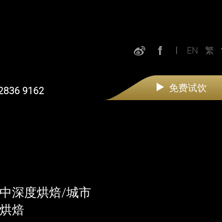
EN
繁
品牌故事
免费试饮
2836 9162
最新消息
餐饮产品
拼配茶
咖啡
中深度烘焙/城市
烘焙