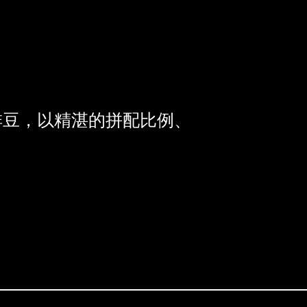
餐饮设备
餐饮方案
办公室
茶餐厅
啡豆，以精湛的拼配比例、
咖啡店
连锁店
酒店
玮基教室
联络我们