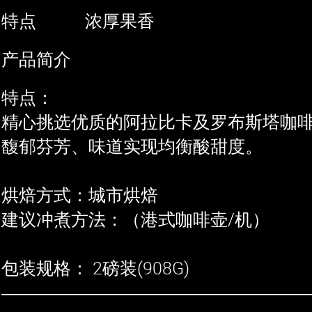
特点
浓厚果香
产品简介
特点：
精心挑选优质的阿拉比卡及罗布斯塔咖
馥郁芬芳、味道实现均衡酸甜度。
烘焙方式：城市烘焙​
建议冲煮方法：（港式咖啡壶/机）
包装规格： 2磅装(908G)